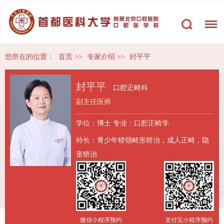
您所在的位置：
首页
>>
专家介绍
>>
封平平
封平平
口腔正畸科
副主任医师
学位：博士
专业：口腔正畸学
特长：青少年错颌畸形矫治，成人正畸，隐
形矫治
微信小程序预约
支付宝小程序预约