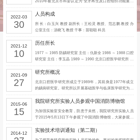
2010年被北京市科委认定为“全牙再生及口腔组织功能重建
北京市重点实验室”，拥有牙发育及再生实验室、口腔颌面发
育研究实验室、分子信号与干细胞治疗实验室、组织再生与
人员构成
2022-03
免疫实验室、涎腺基因治疗及分子生物学实验室及…
30
所 长：白玉兴 教授 副所长：王松灵 教授、范志鹏 教授 办
公室主任：汤晓飞 教授 干事：苗聪聪 科员
历任所长
2021-12
10
1977 ～ 1985 防龋研究室 主任：仇新全 1986 ～ 1988 口腔
研究室 主任：李玉晶 1989 ～ 1990 北京口腔医学研究所 所
长：朱宣智 副所长：李玉晶 1991 ～ 1997 北京口腔医学研
究所 所长：朱宣智 副所长：李玉晶，杨圣辉，赵谌 1998 ～
研究所概况
2021-09
2001 北京口腔医学研究所 所长…
27
北京口腔医学研究所成立于1989年，其前身是1977年成立
的龋病研究室。研究所以开展基础医学与临床医学研究为宗
旨，以口腔常见病、多发病、疑难病为研究方向，谋求创新
与发展。 目前，研究所为口腔医学一级学科博士点及博士后
我院研究所实验人员参观中国消防博物馆
2015-06
流动站的培养和研究基地、北京市口腔医学重…
15
为加强实验室安全教育，防患于未然，我院研究所实验人员
于2015年5月13日下午参观了中国消防博物馆，大家参观了
古代和近现代展厅陈列展出的反映中国消防历史发展进程的
遗存、文献资料、图片和视频影像，了解了涉及各历史时期
实验技术培训通知（第二期）
2014-12
的防灭火思想、组织机构、法制和技术等内容。在…
为了规范来研究所的实验人员实验操作，更好的发挥研究所