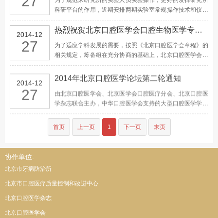
27
科研平台的作用，近期安排两期实验室常规操作技术和仪器
设备使用规范方面的技术培训，面向准备进入实验室或已经
在实验室工作的学生和医生，第二期课程安排如下： 顺序
热烈祝贺北京口腔医学会口腔生物医学专业委员会成立
2014-12
实验室 培训内容 …
27
为了适应学科发展的需要，按照《北京口腔医学会章程》的
相关规定，筹备组在充分协商的基础上，北京口腔医学会口
腔生物医学专业委员会经过筹备，经北京口腔医学会常务理
事会审批同意，于2014年12月14日在北京国家会议中心召
2014年北京口腔医学论坛第二轮通知
2014-12
开北京口腔医学会口腔生物医学专业委员会成立大会暨
27
由北京口腔医学会、北京医学会口腔医疗分会、北京口腔医
201…
学杂志联合主办，中华口腔医学会支持的大型口腔医学学术
交流会“2014北京口腔医学论坛”将于2014年12月13—14日
在北京国家会议中心隆重举行。
首页
上一页
1
下一页
末页
http://www.bjdentist.com/NewsDesc.aspx?
id=1379&catid=A0002B0003
协作单位:
北京市牙病防治所
北京市口腔医疗质量控制和改进中心
北京口腔医学杂志
北京口腔医学会