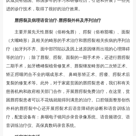
队成员有德国、韩国多年的学习和研修经历，引进和开展了一些先
进的诊疗技术，取得了很好的治疗效果。
唇腭裂及病理语音治疗-唇腭裂外科及序列治疗
主要开展先天性唇裂（俗称兔唇）、腭裂（俗称豁嘴）、面裂
（大嘴畸形）及相关的畸形的手术治疗和唇腭裂相关疾病的序列治
疗（如牙列不齐、面中部凹陷以及因上述原因继而出现的心理障碍
等的治疗）；除了唇裂、腭裂、面裂的一期手术外，还进行唇腭裂
二期手术，如牙槽嵴裂植骨修复术、唇裂继发畸形的二次矫正术、
矫正腭咽闭合不全的咽成形术、 鼻畸形矫正术、腭瘘、腭裂术后
复裂的修复术等。此外，对于家庭贫困的唇腭裂患者，我们和有关
慈善机构和政府相关部门合作，开展唇腭裂免费治疗，在这里，贫
困唇腭裂患者可以不花钱就能得到满意的治疗。口腔颌面整形创伤
外科的唇腭裂中心还开展腭裂术后语音障碍的诊断和语音训练治
疗，配套设备有：鼻咽电子镜同步录音录像系统、语音频谱仪、语
音训练治疗仪、高保真数码录音系统。