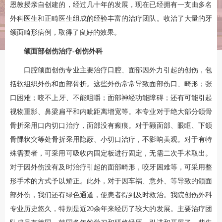
恩教授亲自创建的，经过几十年的发展，现在已经拥有一支由多名
外科医生和正畸医生组成的经验丰富的治疗团队。收治了大量的牙
颌面畸形病例，取得了良好的效果。
颌面部创伤治疗-创伤外科
口腔颌面创伤专业主要治疗口腔、面部因外力引起的创伤，包
括软组织外伤和面部骨折。这些外伤常常导致面部伤口、畸形；张
口困难；咬不上牙、不能咀嚼；面部神经功能障碍；还有可能引起
视物重影、鼻梁扁平和内眦距离增宽等。本专业对于绝大部分颌骨
骨折采用口内切口治疗，面部没有瘢痕。对于颧面部、眼眶、下颌
骨髁状突等处骨折采用隐蔽、小切口治疗，不影响美观。对于有特
殊需要者，可采用可吸收内固定板进行固定，无需二次手术取出。
对于因外伤没有及时治疗引起的面部畸形，咬牙困难等，可采用整
形手术的方式予以矫正。此外，对于因车祸、意外、等导致的颌面
部外伤，我们还有绿色通道，使患者得到及时救治。我院创伤外科
专业历史悠久，特别是近20余年来经历了较大的发展。主要治疗团