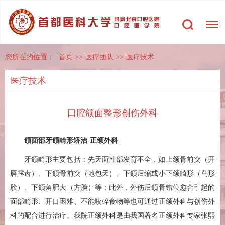
您所在的位置：
首页
>>
医疗团队
>>
医疗技术
医疗技术
口腔颌面整形创伤外科
颌面部牙颌畸形矫治-正颌外科
牙颌畸形主要包括：先天面性部发育不全，如上颌骨前突（开
唇露齿）、下颌骨前突（地包天）、下颌后缩或小下颌畸形（鸟形
脸）、下颌角肥大（方脸）等；此外，外伤后颌骨错位愈合引起的
面部畸形、开口困难、不能咬碎食物等也可通过正颌外科与创伤外
科的配合进行治疗。我院正颌外科是由我国著名正颌外科专家张熙