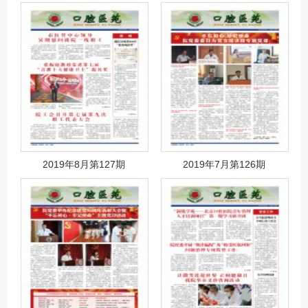
2019年8月第127期
2019年7月第126期