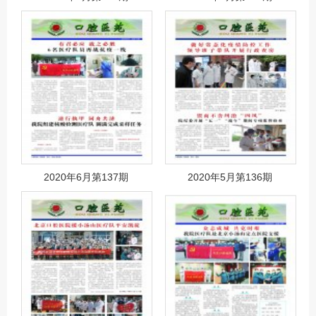
2020年6月第137期
2020年5月第136期