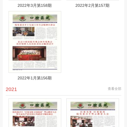
2022年3月第158期
2022年2月第157期
2022年1月第156期
2021
查看全部