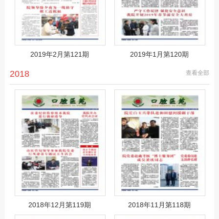
2019年2月第121期
2019年1月第120期
2018
查看全部
2018年12月第119期
2018年11月第118期