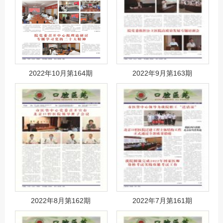
2022年10月第164期
2022年9月第163期
2022年8月第162期
2022年7月第161期