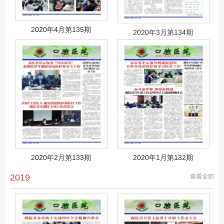
2020年4月第135期
2020年3月第134期
2020年2月第133期
2020年1月第132期
2019
查看全部