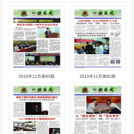
2015年12月第83期
2015年11月第82期