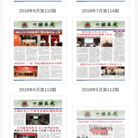
2018年8月第115期
2018年7月第114期
2018年6月第113期
2018年5月第112期