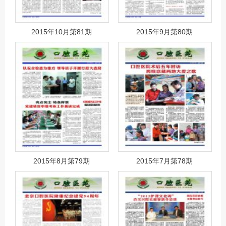
2015年10月第81期
2015年9月第80期
2015年8月第79期
2015年7月第78期