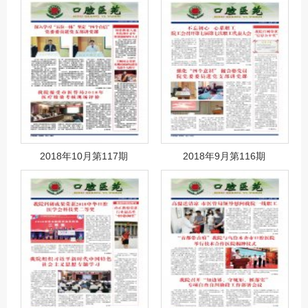
2018年10月第117期
2018年9月第116期