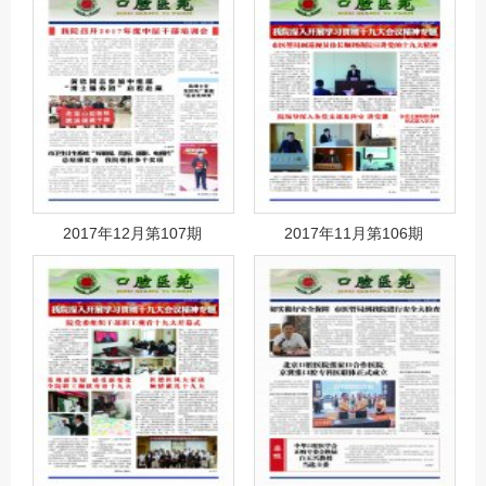
2017年12月第107期
2017年11月第106期