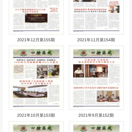
2021年12月第155期
2021年11月第154期
2021年10月第153期
2021年9月第152期