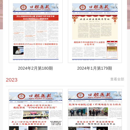
2024年2月第180期
2024年1月第179期
2023
查看全部