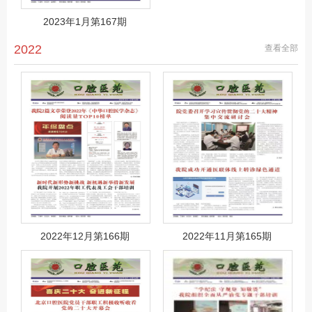
2023年1月第167期
2022
查看全部
2022年12月第166期
2022年11月第165期