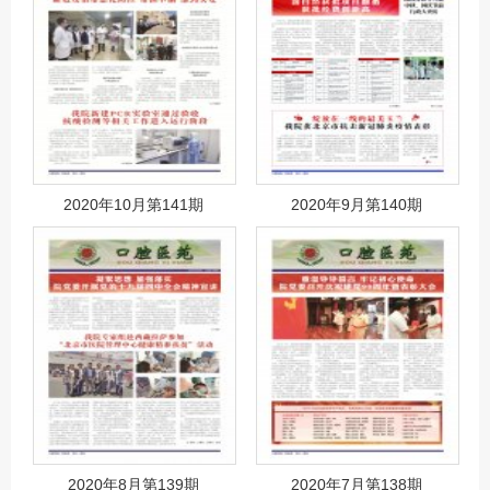
2020年10月第141期
2020年9月第140期
2020年8月第139期
2020年7月第138期