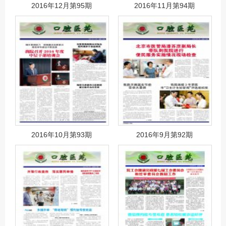
2016年12月第95期
2016年11月第94期
2016年10月第93期
2016年9月第92期