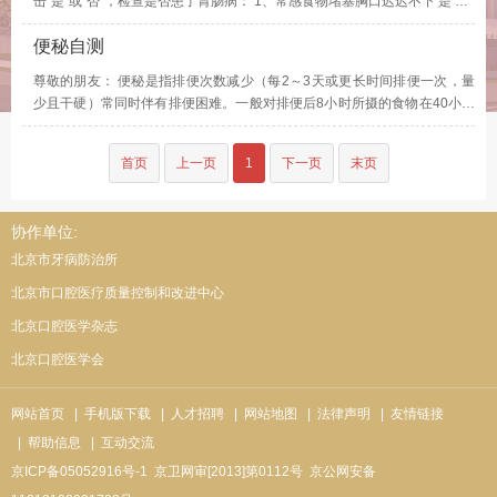
击“是”或“否”，检查是否患了胃肠病： 1、常感食物堵塞胸口迟迟不下 是 …
便秘自测
尊敬的朋友： 便秘是指排便次数减少（每2～3天或更长时间排便一次，量
少且干硬）常同时伴有排便困难。一般对排便后8小时所摄的食物在40小时
内尚未排出既为便秘。 一般性的便秘可以通过调整饮食习惯和排便习惯的
得到缓解。 …
首页
上一页
1
下一页
末页
协作单位:
北京市牙病防治所
北京市口腔医疗质量控制和改进中心
北京口腔医学杂志
北京口腔医学会
网站首页
| 手机版下载
| 人才招聘
| 网站地图
| 法律声明
| 友情链接
| 帮助信息
| 互动交流
京ICP备05052916号-1
京卫网审[2013]第0112号
京公网安备