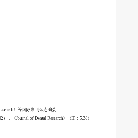
Advanced Research》等国际期刊杂志编委
42），《Journal of Dental Research》（IF：5.38），