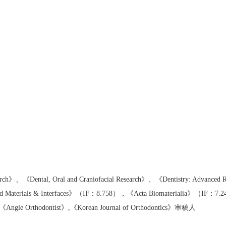
Research》、《Dental, Oral and Craniofacial Research》、《Dentistry: 
aterials & Interfaces》（IF：8.758），《Acta Biomaterialia》（IF：7.2
，《Angle Orthodontist》,《Korean Journal of Orthodontics》审稿人