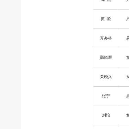
黄 欣
齐亦林
郑晓雁
关晓兵
张宁
刘怡