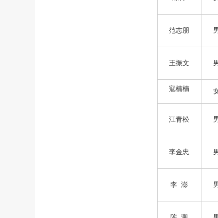
范志朋
王振文
寇楠楠
江青松
李金忠
李 澎
陈 溯