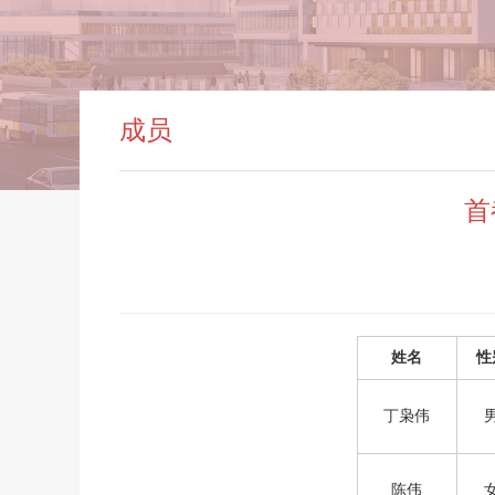
成员
首
姓名
性
丁枭伟
陈伟