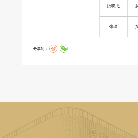
汤晓飞
张琛
分享到：