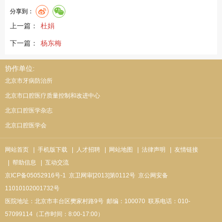
分享到：
上一篇：
杜娟
下一篇：
杨东梅
协作单位:
北京市牙病防治所
北京市口腔医疗质量控制和改进中心
北京口腔医学杂志
北京口腔医学会
网站首页
| 手机版下载
| 人才招聘
| 网站地图
| 法律声明
| 友情链接
| 帮助信息
| 互动交流
京ICP备05052916号-1
京卫网审[2013]第0112号
京公网安备
11010102001732号
医院地址：北京市丰台区樊家村路9号
邮编：100070
联系电话：010-
57099114（工作时间：8:00-17:00）