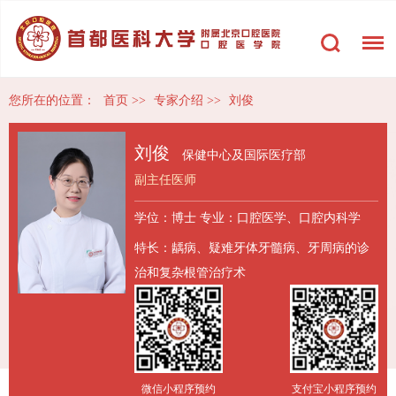
您所在的位置：
首页
>>
专家介绍
>>
刘俊
刘俊
保健中心及国际医疗部
副主任医师
学位：博士
专业：口腔医学、口腔内科学
特长：龋病、疑难牙体牙髓病、牙周病的诊
治和复杂根管治疗术
微信小程序预约
支付宝小程序预约