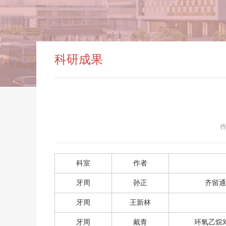
科研成果
作
科室
作者
牙周
孙正
齐留通
牙周
王新林
牙周
戴青
环氧乙烷