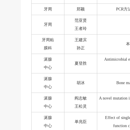
牙周
郑颖
PCR
范亚贤
牙周
王者玲
牙周粘
王建滨
本
膜科
孙正
涎腺
Antimicrobial e
夏登胜
中心
涎腺
胡冰
Bone mar
中心
涎腺
阎志敏
A novel mutation i
中心
王松灵
涎腺
Effect of singl
单兆臣
中心
function c