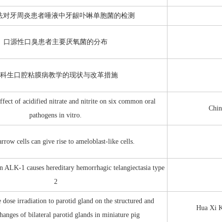
方法对牙周炎患者唾液中牙龈卟啉单胞菌的检测
口源性口臭患者主要厌氧菌的分布
科生口腔粘膜病教学的现状与改革措施
ffect of acidified nitrate and nitrite on six common oral
Chin
pathogens in vitro.
row cells can give rise to ameloblast-like cells.
n ALK-1 causes hereditary hemorrhagic telangiectasia type
2
e dose irradiation to parotid gland on the structured and
Hua Xi K
hanges of bilateral parotid glands in miniature pig