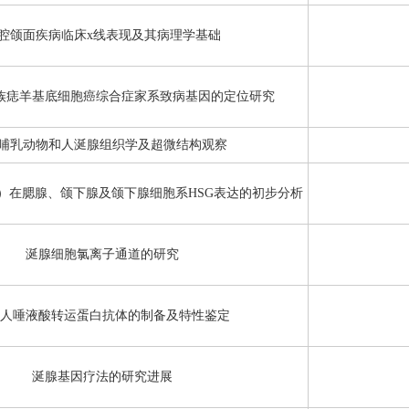
腔颌面疾病临床x线表现及其病理学基础
族痣羊基底细胞癌综合症家系致病基因的定位研究
种哺乳动物和人涎腺组织学及超微结构观察
C17A5）在腮腺、颌下腺及颌下腺细胞系HSG表达的初步分析
涎腺细胞氯离子通道的研究
人唾液酸转运蛋白抗体的制备及特性鉴定
涎腺基因疗法的研究进展