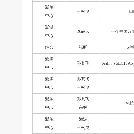
涎腺
王松灵
口
中心
涎涎
李静远
一个中国汉
中心
综合
张昕
5
涎腺
孙其飞
Sialin（SL
中心
涎腺
孙其飞
中心
王松灵
涎腺
孙其飞
兔抗
中心
高媛
涎腺
海波
中心
王松灵