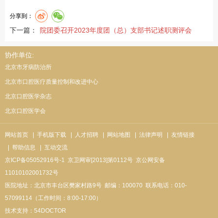
分享到：
下一篇：
院团委召开2023年度团（总）支部书记述职测评会
协作单位:
北京市牙病防治所
北京市口腔医疗质量控制和改进中心
北京口腔医学杂志
北京口腔医学会
网站首页
| 手机版下载
| 人才招聘
| 网站地图
| 法律声明
| 友情链接
| 帮助信息
| 互动交流
京ICP备05052916号-1
京卫网审[2013]第0112号
京公网安备
11010102001732号
医院地址：北京市丰台区樊家村路9号
邮编：100070
联系电话：010-
57099114（工作时间：8:00-17:00）
技术支持：
54DOCTOR