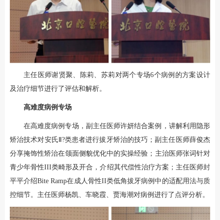
主任医师谢贤聚、陈莉、苏莉对两个专场6个病例的方案设计
及治疗细节进行了评估和解析。
高难度病例专场
在高难度病例专场，副主任医师许妍结合案例，讲解利用隐形
矫治技术对安氏Ⅱ?类患者进行拔牙矫治的技巧；副主任医师薛俊杰
分享掩饰性矫治在颌面侧貌优化中的实操经验；主治医师张词针对
青少年骨性III类畸形及开合，介绍其代偿性治疗方案；主任医师封
平平介绍Bite Ramp在成人骨性II类低角拔牙病例中的适配用法与质
控细节。主任医师杨凯、车晓霞、贾海潮对病例进行了点评分析。