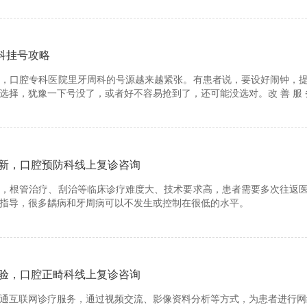
周科挂号攻略
升，口腔专科医院里牙周科的号源越来越紧张。有患者说，要设好闹钟，
选择，犹豫一下号没了，或者好不容易抢到了，还可能没选对。改 善 服
新，口腔预防科线上复诊咨询
病，根管治疗、刮治等临床诊疗难度大、技术要求高，患者需要多次往返
指导，很多龋病和牙周病可以不发生或控制在很低的水平。
验，口腔正畸科线上复诊咨询
通互联网诊疗服务，通过视频交流、影像资料分析等方式，为患者进行网