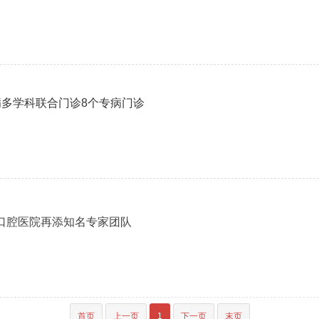
难病多学科联合门诊8个专病门诊
京口腔医院再添知名专家团队
首页
上一页
1
下一页
末页