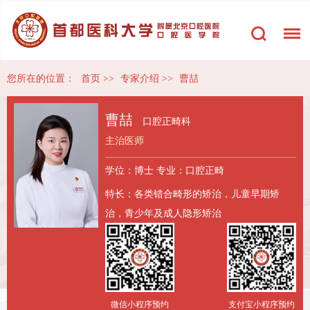
您所在的位置：
首页
>>
专家介绍
>>
曹喆
曹喆
口腔正畸科
主治医师
学位：博士
专业：口腔正畸
特长：各类错合畸形的矫治，儿童早期矫
治，青少年及成人隐形矫治
微信小程序预约
支付宝小程序预约